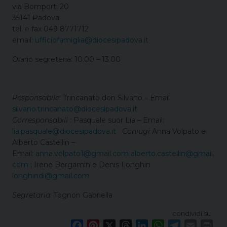
via Bomporti 20
35141 Padova
tel. e fax 049 8771712
email:
ufficiofamiglia@diocesipadova.it
Orario segreteria: 10.00 – 13.00
Responsabile
: Trincanato don Silvano – Email
silvano.trincanato@diocesipadova.it
Corresponsabili
: Pasquale suor Lia – Email:
lia.pasquale@diocesipadova.it
Coniugi
Anna Volpato e
Alberto Castellin –
Email:
anna.volpato1@gmail.com
alberto.castellin@gmail.
com
; Irene Bergamin e Denis Longhin
longhindi@gmail.com
Segretaria
: Tognon Gabriella
condividi su
F
P
X
T
L
W
T
E
P