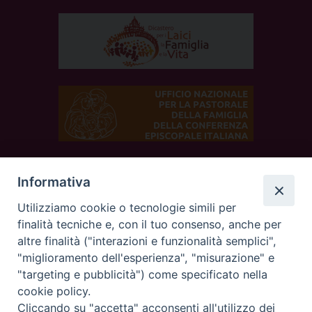
Informativa
SEGUICI SUI SOCIAL
Utilizziamo cookie o tecnologie simili per
finalità tecniche e, con il tuo consenso, anche per
altre finalità ("interazioni e funzionalità semplici",
"miglioramento dell'esperienza", "misurazione" e
"targeting e pubblicità") come specificato nella
cookie policy.
Cliccando su "accetta" acconsenti all'utilizzo dei