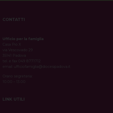
CONTATTI
Ufficio per la famiglia
Casa Pio X
via Vescovado 29
35141 Padova
tel. e fax 049 8771712
email:
ufficiofamiglia@diocesipadova.it
Orario segreteria:
10.00 – 13.00
LINK UTILI