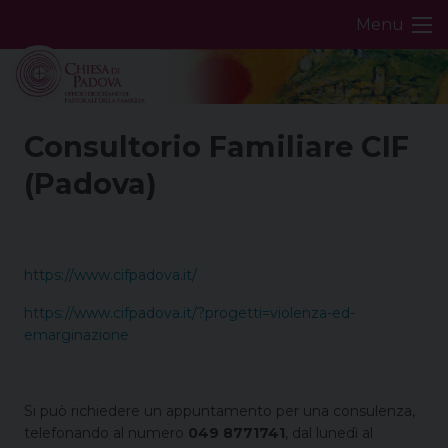
Skip
Menu
to
content
Consultorio Familiare CIF
(Padova)
https://www.cifpadova.it/
https://www.cifpadova.it/?progetti=violenza-ed-
emarginazione
Si può richiedere un appuntamento per una consulenza,
telefonando al numero
049 8771741
, dal lunedì al