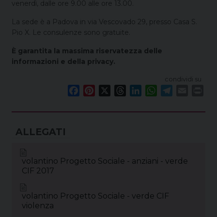
venerdì, dalle ore 9.00 alle ore 13.00.
La sede è a Padova in via Vescovado 29, presso Casa S.
Pio X. Le consulenze sono gratuite.
È garantita la massima riservatezza delle
informazioni e della privacy.
condividi su
F
P
X
T
L
W
T
E
P
a
i
h
i
h
e
m
r
c
n
r
n
a
l
a
i
e
t
e
k
t
e
i
n
b
e
a
e
s
g
l
t
o
r
d
d
A
r
o
e
s
I
p
a
volantino Progetto Sociale - anziani - verde
CIF 2017
k
s
n
p
m
t
volantino Progetto Sociale - verde CIF
violenza