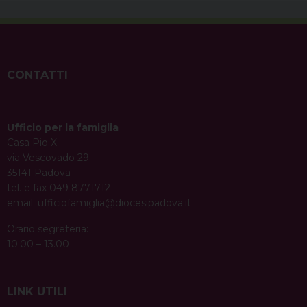
CONTATTI
Ufficio per la famiglia
Casa Pio X
via Vescovado 29
35141 Padova
tel. e fax 049 8771712
email:
ufficiofamiglia@diocesipadova.it
Orario segreteria:
10.00 – 13.00
LINK UTILI