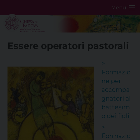
Skip
Menu
to
content
Essere operatori pastorali
>
Formazio
ne per
accompa
gnatori al
battesim
o dei figli
>
Formazio