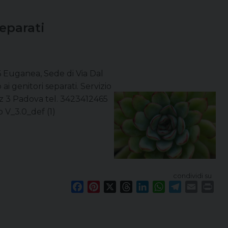
I
eparati
6 Euganea, Sede di Via Dal
ai genitori separati. Servizio
az 3 Padova tel. 3423412465
 V_3.0_def (1)
condividi su
F
P
X
T
L
W
T
E
P
a
i
h
i
h
e
m
r
c
n
r
n
a
l
a
i
e
t
e
k
t
e
i
n