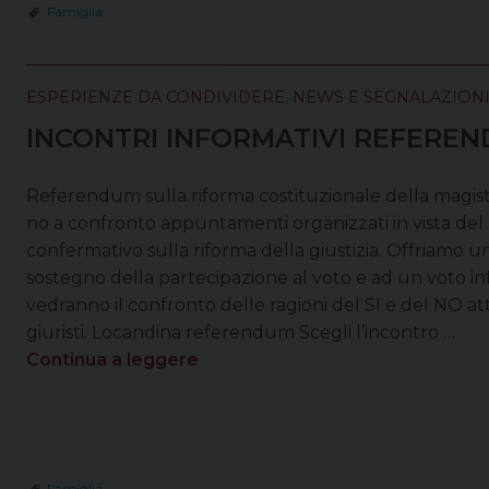
Famiglia
ESPERIENZE DA CONDIVIDERE
,
NEWS E SEGNALAZION
INCONTRI INFORMATIVI REFERE
Referendum sulla riforma costituzionale della magistra
no a confronto appuntamenti organizzati in vista de
confermativo sulla riforma della giustizia. Offriamo u
sostegno della partecipazione al voto e ad un voto in
vedranno il confronto delle ragioni del SI e del NO att
giuristi. Locandina referendum Scegli l’incontro …
Continua a leggere
Famiglia