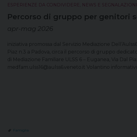
ESPERIENZE DA CONDIVIDERE
,
NEWS E SEGNALAZION
Percorso di gruppo per genitori s
apr-mag 2026
iniziativa promossa dal Servizio Mediazione Dell’Aulss
Piaz n.3 a Padova, circa il percorso di gruppo dedicato 
di Mediazione Familiare ULSS 6 – Euganea, Via Dal Pi
medfam.ulss16@aulss6.veneto.it Volantino informativo
Famiglia