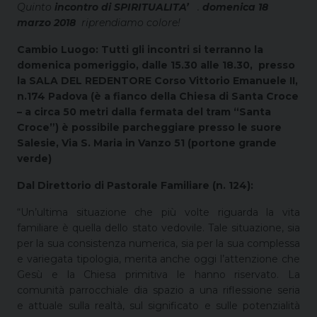
Quinto
incontro di SPIRITUALITA’
.
domenica 18
marzo 2018
riprendiamo colore!
Cambio Luogo: Tutti gli incontri si terranno la
domenica pomeriggio, dalle 15.30 alle 18.30, presso
la SALA DEL REDENTORE Corso Vittorio Emanuele II,
n.174 Padova (è a fianco della Chiesa di Santa Croce
– a circa 50 metri dalla fermata del tram “Santa
Croce”) è possibile parcheggiare presso le suore
Salesie, Via S. Maria in Vanzo 51 (portone grande
verde)
Dal Direttorio di Pastorale Familiare (n. 124):
“Un’ultima situazione che più volte riguarda la vita
familiare è quella dello stato vedovile. Tale situazione, sia
per la sua consistenza numerica, sia per la sua complessa
e variegata tipologia, merita anche oggi l’attenzione che
Gesù e la Chiesa primitiva le hanno riservato. La
comunità parrocchiale dia spazio a una riflessione seria
e attuale sulla realtà, sul significato e sulle potenzialità