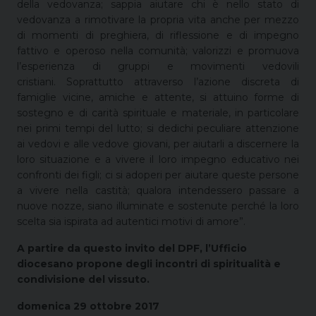
della vedovanza; sappia aiutare chi è nello stato di
vedovanza a rimotivare la propria vita anche per mezzo
di momenti di preghiera, di riflessione e di impegno
fattivo e operoso nella comunità; valorizzi e promuova
l’esperienza di gruppi e movimenti vedovili
cristiani. Soprattutto attraverso l’azione discreta di
famiglie vicine, amiche e attente, si attuino forme di
sostegno e di carità spirituale e materiale, in particolare
nei primi tempi del lutto; si dedichi peculiare attenzione
ai vedovi e alle vedove giovani, per aiutarli a discernere la
loro situazione e a vivere il loro impegno educativo nei
confronti dei figli; ci si adoperi per aiutare queste persone
a vivere nella castità; qualora intendessero passare a
nuove nozze, siano illuminate e sostenute perché la loro
scelta sia ispirata ad autentici motivi di amore”.
A partire da questo invito del DPF, l’Ufficio
diocesano propone degli incontri di spiritualità e
condivisione del vissuto.
domenica 29 ottobre 2017