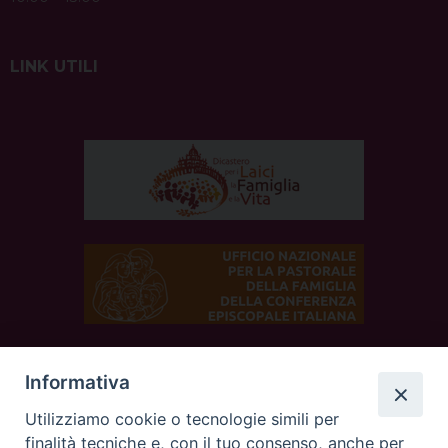
LINK UTILI
Informativa
SEGUICI SUI SOCIAL
Utilizziamo cookie o tecnologie simili per
finalità tecniche e, con il tuo consenso, anche per