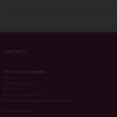
CONTATTI
Ufficio per la famiglia
Casa Pio X
via Vescovado 29
35141 Padova
tel. e fax 049 8771712
email:
ufficiofamiglia@diocesipadova.it
Orario segreteria:
10.00 – 13.00