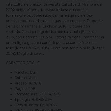
interculturale presso l’Università Cattolica di Milano e dal
2002 dirige «Conflitti», rivista italiana di ricerca e
formazione psicopedagogica. Tra le sue numerose
pubblicazioni ricordiamo: Litigare per crescere. Proposte
per la prima infanzia (Erickson 2010), Litigare con
metodo. Gestire i litigi dei bambini a scuola (Erickson
2013, con Caterina Di Chio), Litigare fa bene. Insegnare ai
propri figli a gestire i conflitti per crescere più sicuri e
felici (Rizzoli 2013 e 2015), Urlare non serve a nulla (Rizzoli
2014), Meglio dirsele….
CARATTERISTICHE
Marchio: Bur
Collana: Varia
Prezzo: 16.00 €
Pagine: 208
Formato libro: 21.5×14.0x1.5
Tipologia: BROSSURA
Data di uscita: 11/10/2022
ISBN carta: 9788817164597