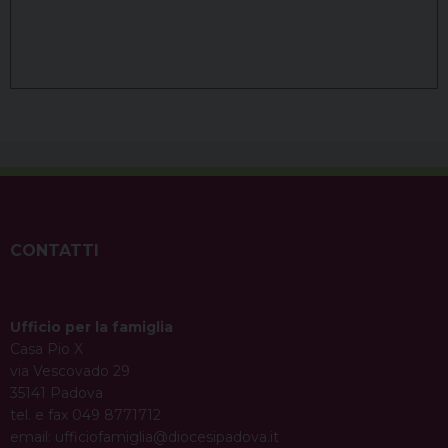
CONTATTI
Ufficio per la famiglia
Casa Pio X
via Vescovado 29
35141 Padova
tel. e fax 049 8771712
email:
ufficiofamiglia@diocesipadova.it