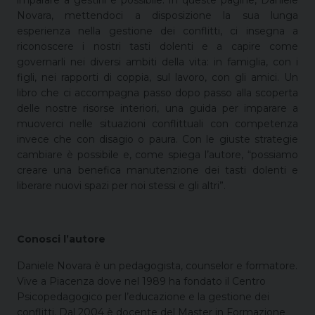
imparare a gestirli è possibile. In queste pagine, Daniele
Novara, mettendoci a disposizione la sua lunga
esperienza nella gestione dei conflitti, ci insegna a
riconoscere i nostri tasti dolenti e a capire come
governarli nei diversi ambiti della vita: in famiglia, con i
figli, nei rapporti di coppia, sul lavoro, con gli amici. Un
libro che ci accompagna passo dopo passo alla scoperta
delle nostre risorse interiori, una guida per imparare a
muoverci nelle situazioni conflittuali con competenza
invece che con disagio o paura. Con le giuste strategie
cambiare è possibile e, come spiega l’autore, “possiamo
creare una benefica manutenzione dei tasti dolenti e
liberare nuovi spazi per noi stessi e gli altri”.
Conosci l’autore
Daniele Novara è un pedagogista, counselor e formatore.
Vive a Piacenza dove nel 1989 ha fondato il Centro
Psicopedagogico per l’educazione e la gestione dei
conflitti. Dal 2004 è docente del Master in Formazione