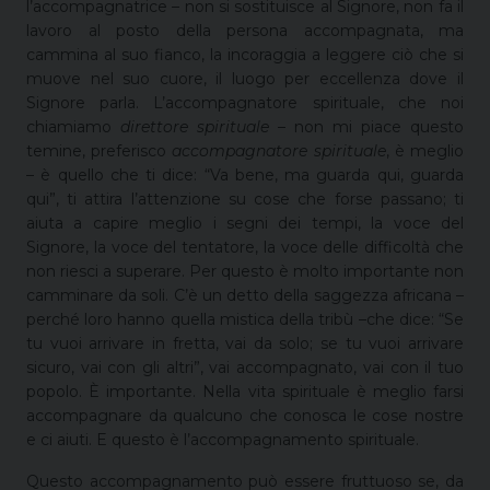
l’accompagnatrice – non si sostituisce al Signore, non fa il
lavoro al posto della persona accompagnata, ma
cammina al suo fianco, la incoraggia a leggere ciò che si
muove nel suo cuore, il luogo per eccellenza dove il
Signore parla. L’accompagnatore spirituale, che noi
chiamiamo
direttore spirituale
– non mi piace questo
temine, preferisco
accompagnatore spirituale
, è meglio
– è quello che ti dice: “Va bene, ma guarda qui, guarda
qui”, ti attira l’attenzione su cose che forse passano; ti
aiuta a capire meglio i segni dei tempi, la voce del
Signore, la voce del tentatore, la voce delle difficoltà che
non riesci a superare. Per questo è molto importante non
camminare da soli. C’è un detto della saggezza africana –
perché loro hanno quella mistica della tribù –che dice: “Se
tu vuoi arrivare in fretta, vai da solo; se tu vuoi arrivare
sicuro, vai con gli altri”, vai accompagnato, vai con il tuo
popolo. È importante. Nella vita spirituale è meglio farsi
accompagnare da qualcuno che conosca le cose nostre
e ci aiuti. E questo è l’accompagnamento spirituale.
Questo accompagnamento può essere fruttuoso se, da