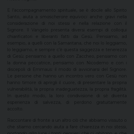
E l’accompagnamento spirituale, se è docile allo Spirito
Santo, aiuta a
smascherare equivoci
anche gravi nella
considerazione di noi stessi e nella relazione con il
Signore. Il Vangelo presenta diversi esempi di colloqui
chiarificatori e liberanti fatti da Gesù. Pensiamo, ad
esempio, a quelli con la Samaritana, che noi lo leggiamo,
lo leggiamo, e sempre c’è questa saggezza e tenerezza
di Gesù; pensiamo a quello con Zaccheo, pensiamo con
la donna peccatrice, pensiamo con Nicodemo e con i
discepoli di Emmaus: il modo di avvicinarsi del Signore.
Le persone che hanno un incontro vero con Gesù non
hanno timore di aprirgli il cuore, di presentare la propria
vulnerabilità, la propria inadeguatezza, la propria fragilità.
In questo modo, la loro condivisione di sé diventa
esperienza di salvezza, di perdono gratuitamente
accolto.
Raccontare di fronte a un altro ciò che abbiamo vissuto o
che stiamo cercando aiuta a fare chiarezza in noi stessi,
portando alla luce i tanti pensieri che ci abitano
, e che