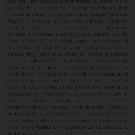
giudicati. Farsi conoscere, manifestare se stesso a una
persona che ci accompagni nel cammino della vita. Non
che decida per noi, no: ma che ci accompagni. Perché
la
fragilità
è, in realtà, la nostra vera ricchezza: noi siamo
ricchi in fragilità, tutti; la vera ricchezza, che dobbiamo
imparare a rispettare e ad accogliere, perché, quando
viene offerta a Dio, ci rende capaci di tenerezza, di
misericordia e di amore. Guai a quelle persone che non si
sentono fragili: sono dure, dittatoriali. Invece, le persone
che con umiltà riconoscono le proprie fragilità sono più
comprensive con gli altri. La fragilità – io posso dire – ci
rende umani. Non a caso, la prima delle tre tentazioni di
Gesù nel deserto – quella legata alla fame – cerca di
rubarci la fragilità, presentandocela come un male di cui
sbarazzarsi, un impedimento a essere come Dio. E
invece è il nostro tesoro più prezioso: infatti Dio, per
renderci simili a Lui, ha voluto condividere fino in fondo la
nostra propria fragilità. Guardiamo il crocifisso: Dio che è
sceso proprio alla fragilità. Guardiamo il presepio che
arriva in una fragilità umana grande. Lui ha condiviso la
nostra fragilità.