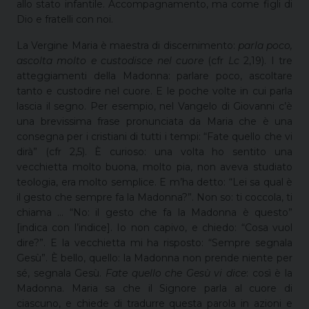
allo stato infantile. Accompagnamento, ma come figli di
Dio e fratelli con noi.
La Vergine Maria è maestra di discernimento:
parla poco,
ascolta molto e custodisce nel cuore
(cfr
Lc
2,19). I tre
atteggiamenti della Madonna: parlare poco, ascoltare
tanto e custodire nel cuore. E le poche volte in cui parla
lascia il segno. Per esempio, nel Vangelo di Giovanni c’è
una brevissima frase pronunciata da Maria che è una
consegna per i cristiani di tutti i tempi: “Fate quello che vi
dirà” (cfr 2,5). È curioso: una volta ho sentito una
vecchietta molto buona, molto pia, non aveva studiato
teologia, era molto semplice. E m’ha detto: “Lei sa qual è
il gesto che sempre fa la Madonna?”. Non so: ti coccola, ti
chiama … “No: il gesto che fa la Madonna è questo”
[indica con l’indice]. Io non capivo, e chiedo: “Cosa vuol
dire?”. E la vecchietta mi ha risposto: “Sempre segnala
Gesù”. È bello, quello: la Madonna non prende niente per
sé, segnala Gesù.
Fate quello che Gesù vi dice
: così è la
Madonna. Maria sa che il Signore parla al cuore di
ciascuno, e chiede di tradurre questa parola in azioni e