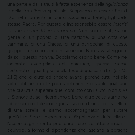
una parte e dall’altra, si è fatta esperienza della
figliolanza
e della
fratellanza
spirituale. Scopriamo di essere figli di
Dio nel momento in cui ci scopriamo fratelli, figli dello
stesso Padre. Per questo è indispensabile essere
inseriti
in una comunità in cammino
. Non siamo soli, siamo
gente di un popolo, di una nazione, di una città che
cammina, di una Chiesa, di una parrocchia, di questo
gruppo … una comunità in cammino. Non si va al Signore
da soli: questo non va. Dobbiamo capirlo bene. Come nel
racconto evangelico del paralitico, spesso siamo
sostenuti e guariti grazie alla fede di qualcun altro (cfr
Mc
2,1-5) che ci aiuta ad andare avanti, perché tutti noi alle
volte abbiamo delle paralisi interiori e ci vuole qualcuno
che ci aiuti a superare quel conflitto con l’aiuto. Non si va
al Signore da soli, ricordiamolo bene; altre volte siamo noi
ad assumerci tale impegno a favore di un altro fratello o
di una sorella, e siamo accompagnatori per aiutare
quell’altro. Senza esperienza di figliolanza e di fratellanza
l’accompagnamento può dare adito ad attese irreali, a
equivoci, a forme di dipendenza che lasciano la persona