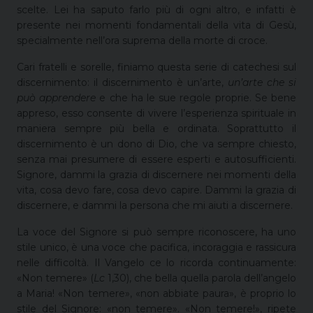
scelte. Lei ha saputo farlo più di ogni altro, e infatti è
presente nei momenti fondamentali della vita di Gesù,
specialmente nell’ora suprema della morte di croce.
Cari fratelli e sorelle, finiamo questa serie di catechesi sul
discernimento: il discernimento è un’arte,
un’arte che si
può apprendere
e che ha le sue regole proprie. Se bene
appreso, esso consente di vivere l’esperienza spirituale in
maniera sempre più bella e ordinata. Soprattutto il
discernimento è un dono di Dio, che va sempre chiesto,
senza mai presumere di essere esperti e autosufficienti.
Signore, dammi la grazia di discernere nei momenti della
vita, cosa devo fare, cosa devo capire. Dammi la grazia di
discernere, e dammi la persona che mi aiuti a discernere.
La voce del Signore si può sempre riconoscere, ha uno
stile unico, è una voce che pacifica, incoraggia e rassicura
nelle difficoltà. Il Vangelo ce lo ricorda continuamente:
«Non temere» (
Lc
1,30), che bella quella parola dell’angelo
a Maria! «Non temere», «non abbiate paura», è proprio lo
stile del Signore: «non temere». «Non temere!», ripete