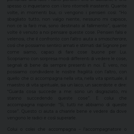
spesso ci inquietano con i loro ritornelli insistenti. Quante
volte, in momenti bui, ci vengono i pensieri così: “Ho
sbagliato tutto, non valgo niente, nessuno mi capisce,
non ce la farò mai, sono destinato al fallimento”, quante
volte è venuto a noi pensare queste cose. Pensieri falsi e
velenosi, che il confronto con l’altro aiuta a
smascherare
,
così che possiamo sentirci amati e stimati dal Signore per
come siamo, capaci di fare cose buone per Lui.
Scopriamo con sorpresa modi differenti di vedere le cose,
segnali di bene da sempre presenti in noi. È vero, noi
possiamo condividere le nostre fragilità con l’altro, con
quello che ci accompagna nella vita, nella vita spirituale, il
maestro di vita spirituale, sia un laico, un sacerdote e dire:
“Guarda cosa succede a me: sono un disgraziato, mi
stanno succedendo queste cose”. E colui che
accompagna risponde: “Sì, tutti ne abbiamo di queste
cose”. Questo ci aiuta a chiarirle bene e vedere da dove
vengono le radici e così superarle.
Colui o colei che accompagna – l’accompagnatore o