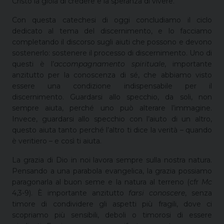
Cristo la gioia di credere e la speranza di vivere.
Con questa catechesi di oggi concludiamo il ciclo
dedicato al tema del discernimento, e lo facciamo
completando il discorso sugli aiuti che possono e devono
sostenerlo: sostenere il processo di discernimento. Uno di
questi è l’
accompagnamento spirituale
, importante
anzitutto per la conoscenza di sé, che abbiamo visto
essere una condizione indispensabile per il
discernimento. Guardarsi allo specchio, da soli, non
sempre aiuta, perché uno può alterare l’immagine.
Invece, guardarsi allo specchio con l’aiuto di un altro,
questo aiuta tanto perché l’altro ti dice la verità – quando
è veritiero – e così ti aiuta.
La grazia di Dio in noi lavora sempre sulla nostra natura.
Pensando a una parabola evangelica, la grazia possiamo
paragonarla al buon seme e la natura al terreno (cfr
Mc
4,3-9). È importante anzitutto
farsi conoscere
, senza
timore di condividere gli aspetti più fragili, dove ci
scopriamo più sensibili, deboli o timorosi di essere