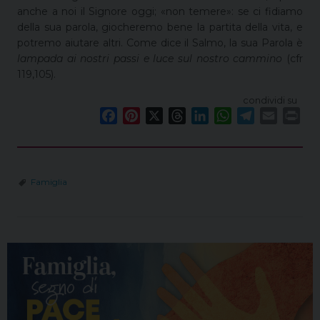
anche a noi il Signore oggi; «non temere»: se ci fidiamo
della sua parola, giocheremo bene la partita della vita, e
potremo aiutare altri. Come dice il Salmo, la sua Parola è
lampada ai nostri passi e luce sul nostro cammino
(cfr
119,105).
condividi su
F
P
X
T
L
W
T
E
P
a
i
h
i
h
e
m
r
c
n
r
n
a
l
a
i
e
t
e
k
t
e
i
n
Famiglia
b
e
a
e
s
g
l
t
o
r
d
d
A
r
o
e
s
I
p
a
k
s
n
p
m
t