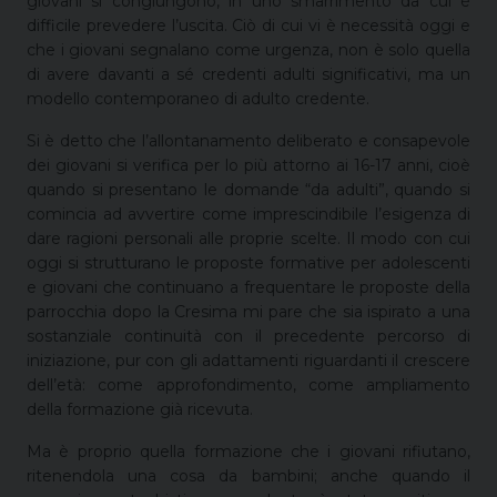
giovani si congiungono, in uno smarrimento da cui è
difficile prevedere l’uscita. Ciò di cui vi è necessità oggi e
che i giovani segnalano come urgenza, non è solo quella
di avere davanti a sé credenti adulti significativi, ma un
modello contemporaneo di adulto credente.
Si è detto che l’allontanamento deliberato e consapevole
dei giovani si verifica per lo più attorno ai 16-17 anni, cioè
quando si presentano le domande “da adulti”, quando si
comincia ad avvertire come imprescindibile l’esigenza di
dare ragioni personali alle proprie scelte. Il modo con cui
oggi si strutturano le proposte formative per adolescenti
e giovani che continuano a frequentare le proposte della
parrocchia dopo la Cresima mi pare che sia ispirato a una
sostanziale continuità con il precedente percorso di
iniziazione, pur con gli adattamenti riguardanti il crescere
dell’età: come approfondimento, come ampliamento
della formazione già ricevuta.
Ma è proprio quella formazione che i giovani rifiutano,
ritenendola una cosa da bambini; anche quando il