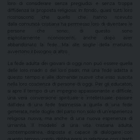
loro di considerare senza pregiudizi e senza troppa
diffidenza la proposta religiosa; in fondo, quasi tutti loro
riconoscono che quello che hanno ricevuto
dalla comunità cristiana ha permesso loro di diventare le
persone che sono; di questo sono
esplicitamente riconoscenti, anche dopo aver
abbandonato la fede. Ma alle soglie della maturità,
avvertono il bisogno di altro.
La fede adulta dei giovani di oggi non può essere quella
delle loro madri o dei loro padri, ma una fede adatta a
questo tempo e alle domande nuove che esso suscita
nella loro coscienza di persone di oggi. Per gli educatori,
si apre il tempo di un impegno appassionante e difficile,
una vera conversione spirituale e intellettuale: passare
dall’idea di una fede trasmessa a quella di una fede
generata, nelle doglie del parto non solo di un’esperienza
religiosa nuova, ma anche di una nuova esperienza di
umanità. Il modello di una vita cristiana adulta,
contemporanea, disposta e capace di dialogare con
questo tempo, credo debba porsi in relazione con i tratti