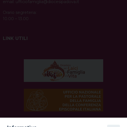
email:
ufficiofamiglia@diocesipadova.it
Orario segreteria:
10.00 – 13.00
LINK UTILI