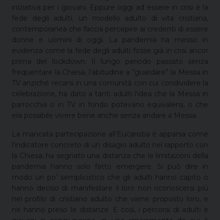
iniziativa per i giovani. Eppure oggi ad essere in crisi è la
fede degli adulti, un modello adulto di vita cristiana,
contemporanea che faccia percepire ai credenti di essere
donne e uomini di oggi. La pandemia ha messo in
evidenza come la fede degli adulti fosse già in crisi ancor
prima del lockdown. Il lungo periodo passato senza
frequentare la Chiesa, l’abitudine a “guardare” la Messa in
TV anziché recarsi in una comunità con cui condividere la
celebrazione, ha dato a tanti adulti l’idea che la Messa in
parrocchia o in TV in fondo potevano equivalersi, o che
era possibile vivere bene anche senza andare a Messa.
La mancata partecipazione all’Eucaristia è apparsa come
l’indicatore concreto di un disagio adulto nel rapporto con
la Chiesa; ha segnato una distanza che le limitazioni della
pandemia hanno solo fatto emergere. Si può dire in
modo un po’ semplicistico che gli adulti hanno capito o
hanno deciso di manifestare il loro non riconoscersi più
nel profilo di cristiano adulto che viene proposto loro, e
ne hanno preso le distanze. E così, i percorsi di adulti e