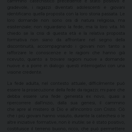
cammino catechistico precedente è stato positivo e
gradevole, i ragazzi diventati adolescenti e giovani
identificano quella proposta con la loro storia passata. Le
loro domande non sono ora di natura religiosa, ma
esistenziale; non riguardano la fede, ma la loro vita. Mi
chiedo se la crisi di questa età e la relativa proposta
formativa non siano da affrontare nel segno della
discontinuità, accompagnando i giovani non tanto a
rafforzare le conoscenze e le ragioni che hanno già
ricevuto, quanto a trovare ragioni nuove a domande
nuove e a porre in dialogo questi interrogativi con una
visione credente.
La fede adulta, nel contesto attuale, difficilmente può
essere la prosecuzione della fede da ragazzi; mi pare che
debba essere una fede generata ex novo, quasi a
ripercorrere dall’inizio, dalla sua genesi, il cammino
che apre al mistero di Dio e all’incontro con Cristo. Ciò
che i più giovani hanno vissuto, durante la catechesi o le
altre iniziative formative, non è inutile; se è stato positivo,
costituisce il terreno buono, ricco, che può permettere