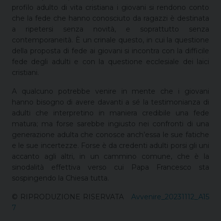
profilo adulto di vita cristiana i giovani si rendono conto
che la fede che hanno conosciuto da ragazzi è destinata
a ripetersi senza novità, e soprattutto senza
contemporaneità. È un crinale questo, in cui la questione
della proposta di fede ai giovani si incontra con la difficile
fede degli adulti e con la questione ecclesiale dei laici
cristiani.
A qualcuno potrebbe venire in mente che i giovani
hanno bisogno di avere davanti a sé la testimonianza di
adulti che interpretino in maniera credibile una fede
matura; ma forse sarebbe ingiusto nei confronti di una
generazione adulta che conosce anch’essa le sue fatiche
e le sue incertezze. Forse è da credenti adulti porsi gli uni
accanto agli altri, in un cammino comune, che è la
sinodalità effettiva verso cui Papa Francesco sta
sospingendo la Chiesa tutta.
© RIPRODUZIONE RISERVATA
Avvenire_20231112_A15
7