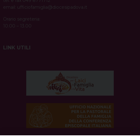
tel. e fax 049 8771712
email:
ufficiofamiglia@diocesipadova.it
Orario segreteria:
10.00 – 13.00
LINK UTILI