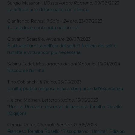
Sergio Massironi,
L’Osservatore Romano
, 09/08/2023
La difficile arte di fare pace con il limite
Gianfranco Ravasi,
Il Sole – 24 ore
, 23/07/2023
Tutta la luce contenuta nell’umiltà
Giovanni Scarafile,
Avvenire
, 20/07/2023
È attuale l’umiltà nell’era del selfie? Nell’era dei selfie
l’umiltà è virtù ancor più necessaria
Sabina Fadel,
Messaggero di sant’Antonio
, 16/01/2024
Riscoprire l’umiltà
Tino Cobianchi,
Il Ticino
, 23/06/2023
Umiltà, pratica religiosa e laica che parte dall’esperienza
Helena Molinari,
Letteratitudine
, 15/05/2023
“Umiltà. Una virtù discreta” di Francesc Torralba Roselló
(Qiqajon)
Corona Perer,
Giornale Sentire
, 01/05/2023
Francesc Torralba Roselló “Riscopriamo l’Umiltà”. Edizioni