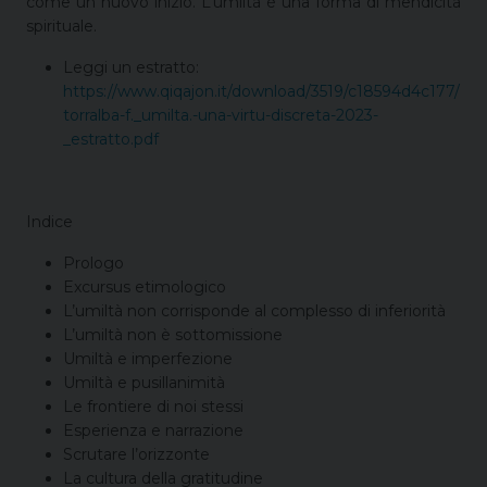
come un nuovo inizio. L’umiltà è una forma di mendicità
spirituale.
Leggi un estratto:
https://www.qiqajon.it/download/3519/c18594d4c177/
torralba-f._umilta.-una-virtu-discreta-2023-
_estratto.pdf
Indice
Prologo
Excursus etimologico
L’umiltà non corrisponde al complesso di inferiorità
L’umiltà non è sottomissione
Umiltà e imperfezione
Umiltà e pusillanimità
Le frontiere di noi stessi
Esperienza e narrazione
Scrutare l’orizzonte
La cultura della gratitudine