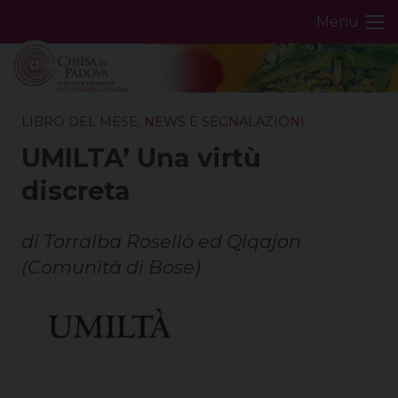
Skip
Menu
to
content
LIBRO DEL MESE
,
NEWS E SEGNALAZIONI
UMILTA’ Una virtù
discreta
di Torralba Rosellò ed Qiqajon
(Comunità di Bose)