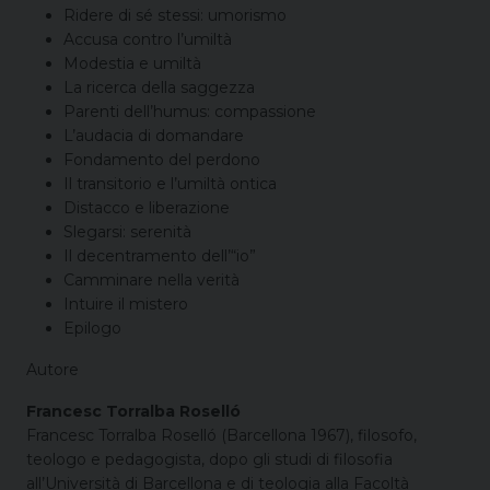
Ridere di sé stessi: umorismo
Accusa contro l’umiltà
Modestia e umiltà
La ricerca della saggezza
Parenti dell’humus: compassione
L’audacia di domandare
Fondamento del perdono
Il transitorio e l’umiltà ontica
Distacco e liberazione
Slegarsi: serenità
Il decentramento dell’“io”
Camminare nella verità
Intuire il mistero
Epilogo
Autore
Francesc Torralba Roselló
Francesc Torralba Roselló (Barcellona 1967), filosofo,
teologo e pedagogista, dopo gli studi di filosofia
all’Università di Barcellona e di teologia alla Facoltà