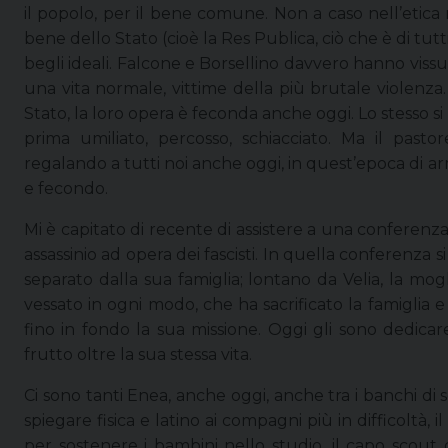
il popolo, per il bene comune. Non a caso nell’etica
bene dello Stato (cioè la Res Publica, ciò che è di tutt
begli ideali. Falcone e Borsellino davvero hanno vissut
una vita normale, vittime della più brutale violenza
Stato, la loro opera è feconda anche oggi. Lo stesso si
prima umiliato, percosso, schiacciato. Ma il pasto
regalando a tutti noi anche oggi, in quest’epoca di a
e fecondo.
Mi è capitato di recente di assistere a una conferenza
assassinio ad opera dei fascisti. In quella conferenza
separato dalla sua famiglia; lontano da Velia, la mog
vessato in ogni modo, che ha sacrificato la famiglia e
fino in fondo la sua missione. Oggi gli sono dedicare
frutto oltre la sua stessa vita.
Ci sono tanti Enea, anche oggi, anche tra i banchi di 
spiegare fisica e latino ai compagni più in difficoltà, 
per sostenere i bambini nello studio, il capo scou