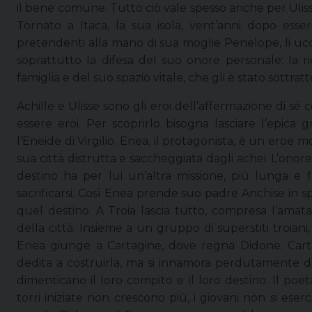
il bene comune. Tutto ciò vale spesso anche per Ulisse
Tornato a Itaca, la sua isola, vent’anni dopo esser
pretendenti alla mano di sua moglie Penelope, li ucci
soprattutto la difesa del suo onore personale: la ri
famiglia e del suo spazio vitale, che gli è stato sottratt
Achille e Ulisse sono gli eroi dell’affermazione di sé
essere eroi. Per scoprirlo bisogna lasciare l’epica g
l’Eneide di Virgilio. Enea, il protagonista, è un eroe m
sua città distrutta e saccheggiata dagli achei. L’onor
destino ha per lui un’altra missione, più lunga e f
sacrificarsi. Così Enea prende suo padre Anchise in s
quel destino. A Troia lascia tutto, compresa l’amat
della città. Insieme a un gruppo di superstiti troiani
Enea giunge a Cartagine, dove regna Didone. Car
dedita a costruirla, ma si innamora perdutamente di 
dimenticano il loro compito e il loro destino. Il poe
torri iniziate non crescono più, i giovani non si es