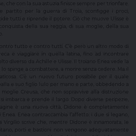
, che con la sua astuzia finisce sempre per trionfare.
e partito per la guerra di Troia, sconfigge i proci,
de tutti e riprende il potere. Ciò che muove Ulisse è
conquista della sua reggia, di sua moglie, della sua
o.
 contro tutto e contro tutti. C’è però un altro modo di
reca e viaggiare in quella latina, fino ad incontrare
olto diverso da Achille e Ulisse. Il troiano Enea vede la
e lo spinge a combattere, a morire senza cedere. Ma il
aticosa. C’è un nuovo futuro possibile per il quale
palla e suo figlio Iulo per mano e parte, obbedendo a
a moglie Creusa, che non sopravvive alla distruzione
, si imbarca e prende il largo. Dopo diverse peripezie,
tagine è una nuova città, Didone è completamente
Enea. Enea contraccambia l’affetto: i due si legano,
ta Virgilio scrive che, mentre Didone è innamorata, le
ercitano, porti e bastioni non vengono adeguatamente