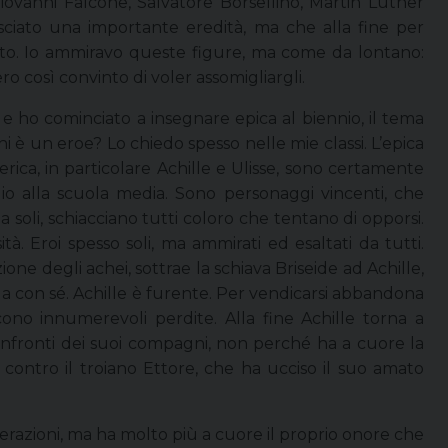
iovanni Falcone, Salvatore Borsellino, Martin Luther
sciato una importante eredità, ma che alla fine per
to. Io ammiravo queste figure, ma come da lontano:
ero così convinto di voler assomigliargli.
e ho cominciato a insegnare epica al biennio, il tema
i è un eroe? Lo chiedo spesso nelle mie classi. L’epica
merica, in particolare Achille e Ulisse, sono certamente
e io alla scuola media. Sono personaggi vincenti, che
a soli, schiacciano tutti coloro che tentano di opporsi.
. Eroi spesso soli, ma ammirati ed esaltati da tutti.
e degli achei, sottrae la schiava Briseide ad Achille,
rla con sé. Achille è furente. Per vendicarsi abbandona
cono innumerevoli perdite. Alla fine Achille torna a
nfronti dei suoi compagni, non perché ha a cuore la
ontro il troiano Ettore, che ha ucciso il suo amato
erazioni, ma ha molto più a cuore il proprio onore che