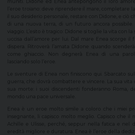
muniti. Didone ed Enea antepongono il loro amore a
l’eroe troiano: deve riprendere il mare, completare la 
il suo desiderio personale, restare con Didone, e ciò 
di una nuova terra, di un futuro ancora possibile. 
viaggio. L’esito è tragico: Didone si toglie la vita con
uccisa dall’amore per lui. Dal mare Enea scorge il f
dispera. Ritroverà l’amata Didone quando scenderà a
come ghiaccio. Non degnerà Enea di una parola, 
lasciando solo l’eroe.
Le sventure di Enea non finiscono qui. Sbarcato sul
guerra, che dovrà combattere e vincere. La sua vita d
sua morte: i suoi discendenti fonderanno Roma, des
mondo una pace universale.
Enea è un eroe molto simile a coloro che i miei pr
insegnante, li capisco molto meglio. Capisco che il
Achille e Ulisse, perché, seppur nella fatica e nel d
eredità migliore e duratura. Enea è l’eroe della dedizion