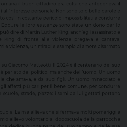
 romana il buon cittadino era colui che anteponeva il
i) all’interesse personale. Non sono solo belle parole e
o così: in costante pericolo, impossibilitati a condurre
. Eppure le loro esistenze sono state un dono per lo
 può dire di Martin Luther King, anch’egli assassinato e
re King di fronte alle violenze pregava e cantava,
rmi e violenza, un mirabile esempio di amore disarmato
 su Giacomo Matteotti. Il 2024 è il centenario del suo
 si è parlato del politico, ma anche dell’uomo. Un uomo
lie che amava, e dai suoi figli. Un uomo minacciato e
 gli affetti più cari per il bene comune, per condurre
 scuole, strade, piazze: i semi da lui gettati portano
scuola. La mia allieva che si fermava molti pomeriggi a
il mio allievo volontario al doposcuola della parrocchia
t che dedica buona parte del suo tempo e delle sue