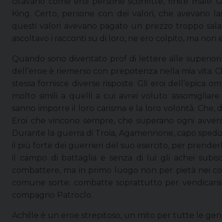
citavano come eroi persone sconfitte, finite male: G
King. Certo, persone con dei valori, che avevano la
questi valori avevano pagato un prezzo troppo sala
ascoltavo i racconti su di loro, ne ero colpito, ma non 
Quando sono diventato prof di lettere alle superiori 
dell’eroe è riemerso con prepotenza nella mia vita. Ch
stessa fornisce diverse risposte. Gli eroi dell’epica o
molto simili a quelli a cui avrei voluto assomigliar
sanno imporre il loro carisma e la loro volontà. Che, d
Eroi che vincono sempre, che superano ogni avversità
Durante la guerra di Troia, Agamennone, capo spedizion
il più forte dei guerrieri del suo esercito, per prende
il campo di battaglia e senza di lui gli achei subis
combattere, ma in primo luogo non per pietà nei co
comune sorte: combatte soprattutto per vendicarsi c
compagno Patroclo.
Achille è un eroe strepitoso, un mito per tutte le gen