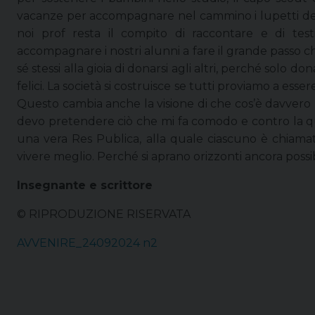
vacanze per accompagnare nel cammino i lupetti del 
noi prof resta il compito di raccontare e di tes
accompagnare i nostri alunni a fare il grande passo ch
sé stessi alla gioia di donarsi agli altri, perché solo don
felici. La società si costruisce se tutti proviamo a esse
Questo cambia anche la visione di che cos’è davvero l
devo pretendere ciò che mi fa comodo e contro la 
una vera Res Publica, alla quale ciascuno è chiamat
vivere meglio. Perché si aprano orizzonti ancora possi
Insegnante e scrittore
© RIPRODUZIONE RISERVATA
AVVENIRE_24092024 n2