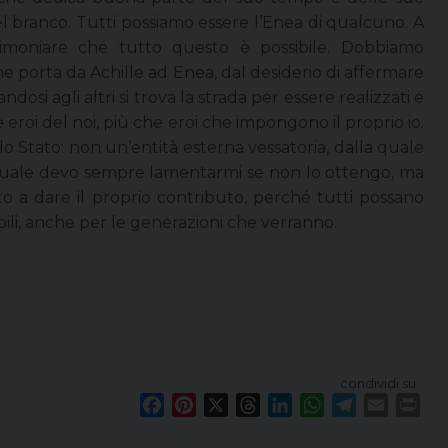
branco. Tutti possiamo essere l’Enea di qualcuno. A
timoniare che tutto questo è possibile. Dobbiamo
e porta da Achille ad Enea, dal desiderio di affermare
andosi agli altri si trova la strada per essere realizzati e
re eroi del noi, più che eroi che impongono il proprio io.
o Stato: non un’entità esterna vessatoria, dalla quale
quale devo sempre lamentarmi se non lo ottengo, ma
o a dare il proprio contributo, perché tutti possano
bili, anche per le generazioni che verranno.
condividi su
F
P
X
T
L
W
T
E
P
a
i
h
i
h
e
m
r