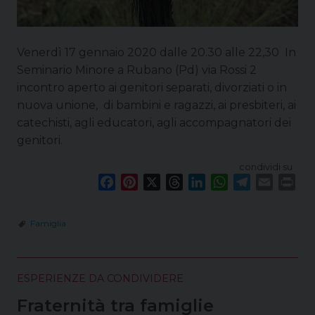
Venerdì 17 gennaio 2020 dalle 20.30 alle 22,30 In
Seminario Minore a Rubano (Pd) via Rossi 2
incontro aperto ai genitori separati, divorziati o in
nuova unione, di bambini e ragazzi, ai presbiteri, ai
catechisti, agli educatori, agli accompagnatori dei
genitori.
condividi su
F
P
X
T
L
W
T
E
P
a
i
h
i
h
e
m
r
c
n
r
n
a
l
a
i
Famiglia
e
t
e
k
t
e
i
n
b
e
a
e
s
g
l
t
o
r
d
d
A
r
ESPERIENZE DA CONDIVIDERE
o
e
s
I
p
a
k
s
n
p
m
Fraternità tra famiglie