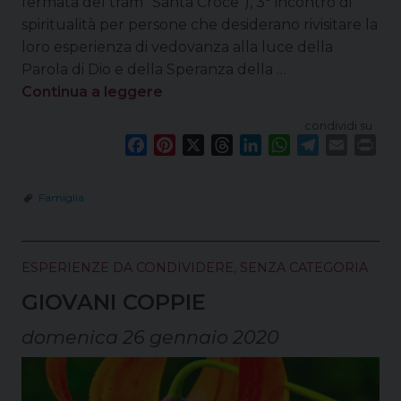
fermata del tram “Santa Croce”), 3° incontro di
spiritualità per persone che desiderano rivisitare la
loro esperienza di vedovanza alla luce della
Parola di Dio e della Speranza della …
Continua a leggere
condividi su
F
P
X
T
L
W
T
E
P
a
i
h
i
h
e
m
r
c
n
r
n
a
l
a
i
Famiglia
e
t
e
k
t
e
i
n
b
e
a
e
s
g
l
t
o
r
d
d
A
r
ESPERIENZE DA CONDIVIDERE
,
SENZA CATEGORIA
o
e
s
I
p
a
k
s
n
p
m
GIOVANI COPPIE
t
domenica 26 gennaio 2020