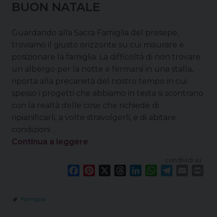
BUON NATALE
t
Guardando alla Sacra Famiglia del presepe,
troviamo il giusto orizzonte su cui misurare e
posizionare la famiglia. La difficoltà di non trovare
un albergo per la notte e fermarsi in una stalla,
riporta alla precarietà del nostro tempo in cui
spesso i progetti che abbiamo in testa si scontrano
con la realtà delle cose che richiede di
ripianificarli, a volte stravolgerli, e di abitare
condizioni …
Continua a leggere
condividi su
F
P
X
T
L
W
T
E
P
a
i
h
i
h
e
m
r
c
n
r
n
a
l
a
i
Famiglia
e
t
e
k
t
e
i
n
b
e
a
e
s
g
l
t