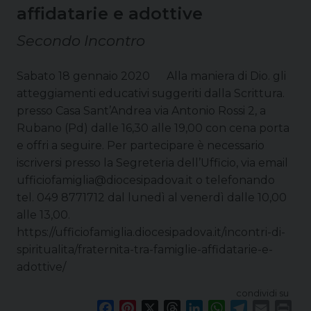
t
affidatarie e adottive
Secondo Incontro
Sabato 18 gennaio 2020 Alla maniera di Dio. gli
atteggiamenti educativi suggeriti dalla Scrittura.
presso Casa Sant’Andrea via Antonio Rossi 2, a
Rubano (Pd) dalle 16,30 alle 19,00 con cena porta
e offri a seguire. Per partecipare è necessario
iscriversi presso la Segreteria dell’Ufficio, via email
ufficiofamiglia@diocesipadova.it o telefonando
tel. 049 8771712 dal lunedì al venerdì dalle 10,00
alle 13,00.
https://ufficiofamiglia.diocesipadova.it/incontri-di-
spiritualita/fraternita-tra-famiglie-affidatarie-e-
adottive/
condividi su
F
P
X
T
L
W
T
E
P