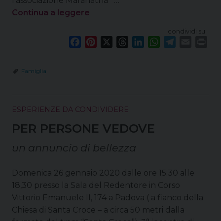
l’associazione Maranathà …
Continua a leggere
condividi su
F
P
X
T
L
W
T
E
P
a
i
h
i
h
e
m
r
c
n
r
n
a
l
a
i
Famiglia
e
t
e
k
t
e
i
n
b
e
a
e
s
g
l
t
o
r
d
d
A
r
ESPERIENZE DA CONDIVIDERE
o
e
s
I
p
a
k
s
n
p
m
PER PERSONE VEDOVE
t
un annuncio di bellezza
Domenica 26 gennaio 2020 dalle ore 15.30 alle
18,30 presso la Sala del Redentore in Corso
Vittorio Emanuele II, 174 a Padova ( a fianco della
Chiesa di Santa Croce – a circa 50 metri dalla