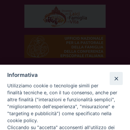
Informativa
SEGUICI SUI SOCIAL
Utilizziamo cookie o tecnologie simili per
finalità tecniche e, con il tuo consenso, anche per
altre finalità ("interazioni e funzionalità semplici",
"miglioramento dell'esperienza", "misurazione" e
"targeting e pubblicità") come specificato nella
cookie policy.
Cliccando su "accetta" acconsenti all'utilizzo dei