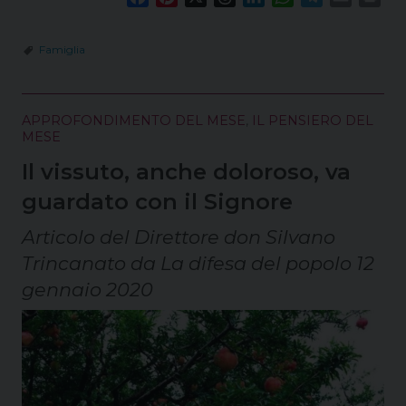
a
i
h
i
h
e
m
r
c
n
r
n
a
l
a
i
Famiglia
e
t
e
k
t
e
i
n
b
e
a
e
s
g
l
t
o
r
d
d
A
r
APPROFONDIMENTO DEL MESE
,
IL PENSIERO DEL
o
e
s
I
p
a
MESE
k
s
n
p
m
Il vissuto, anche doloroso, va
t
guardato con il Signore
Articolo del Direttore don Silvano
Trincanato da La difesa del popolo 12
gennaio 2020