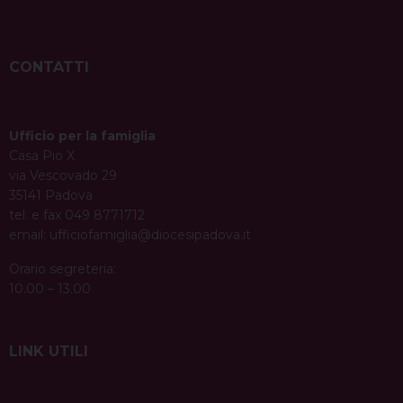
CONTATTI
Ufficio per la famiglia
Casa Pio X
via Vescovado 29
35141 Padova
tel. e fax 049 8771712
email:
ufficiofamiglia@diocesipadova.it
Orario segreteria:
10.00 – 13.00
LINK UTILI