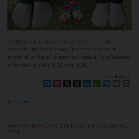
DOMENICA 22 dicembre 2019 Visita artistica e
benedizione delle pance (mamme e papà in
attesa di un figlio) presso la Chiesa di San Giacomo
a Monselice dalle 15,00 alle 16,00.
condividi su
F
P
X
T
L
W
T
E
P
a
i
h
i
h
e
m
r
c
n
r
n
a
l
a
i
Famiglia
e
t
e
k
t
e
i
n
b
e
a
e
s
g
l
t
o
r
d
d
A
r
APPROFONDIMENTO DEL MESE
,
IL PENSIERO DEL
o
e
s
I
p
a
MESE
k
s
n
p
m