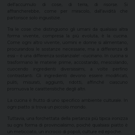
dell’accumulo di cose, di terra, di risorse. Si
affrancherebbe, come per miracolo, dall’avidità che
partorisce solo ingiustizie.
Tra le cose che distinguono gli umani da qualsiasi altra
forma vivente, compresa la più evoluta, è la cucina.
Come ogni altro vivente, uomini e donne si alimentano,
procurandosi le sostanze necessarie, ma a differenza di
essi – è una differenza sostanziale! –cucinano. In cucina si
trasformano le materie prime, accostando, mescolando,
cuocendo ingredienti diversissimi, a volte perfino
contrastanti. Gli ingredienti devono essere modificati,
puliti, misurati, aggiunti, ridotti, affinché ciascuno
promuova le caratteristiche degli altri.
La cucina è frutto di uno specifico ambiente culturale. In
ogni piatto si trova un piccolo mondo.
Tuttavia, una forchettata della pietanza più tipica ironizza
su ogni forma di provincialismo, poiché qualsiasi piatto è
un meticciato, un incrocio di popoli, culture ed epoche.