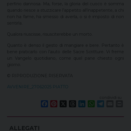
perfino dannosa. Ma, forse, la gloria del cuoco è somma
quando riesce a stuzzicare l’appetito all’inappetente, a chi
non ha fame, ha smesso di averla, o si è imposto di non
sentirla.
Qualora riuscisse, risusciterebbe un morto.
Quanto è denso il gesto di mangiare e bere. Pertanto è
bene praticarlo con l’aiuto delle Sacre Scritture. Vi freme
un Vangelo quotidiano, come quel pane chiesto ogni
giorno.
© RIPRODUZIONE RISERVATA
AVVENIRE_27062025 PIATTO
condividi su
F
P
X
T
L
W
T
E
P
a
i
h
i
h
e
m
r
c
n
r
n
a
l
a
i
e
t
e
k
t
e
i
n