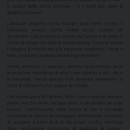
lo studio delle Sacre Scritture – è il piolo per salire al
gradino più basso.
L’abituale sospetto verso bisogni quali fame e sete li
interpreta invece come realtà brute, impeti da
governare. Così si rifiuta il vincolo tra l’uomo e la terra, in
nome di chissà che idea di trascendenza. Forse si scansa
il bisogno a motivo del suo esigente magistero. Fame e
sete confutano qualsiasi idea di egocentrismo.
Infatti, affamato e assetato, perfino l’egocentrico deve
ammettere l’esistenza di altre cose rispetto a sé: i cibi e
le bevande. Senza queste non avrebbe nemmeno la
forza di ritenersi l’unico essere al mondo.
Con buona pace di Cartesio, l’inizio non è «penso, dunque
sono», ma “ho fame, dunque sono, e circondato da cose
buone”. L’ammissione della bontà di cibi e bevande
sconfessa la visione amareggiata dell’invidioso, incapace
di scorgere il bene al di là dei propri confini. Anch’egli
deve riconoscere l’esistenza di qualcosa di buono…