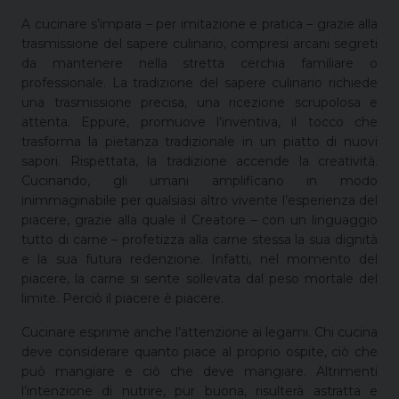
A cucinare s’impara – per imitazione e pratica – grazie alla
trasmissione del sapere culinario, compresi arcani segreti
da mantenere nella stretta cerchia familiare o
professionale. La tradizione del sapere culinario richiede
una trasmissione precisa, una ricezione scrupolosa e
attenta. Eppure, promuove l’inventiva, il tocco che
trasforma la pietanza tradizionale in un piatto di nuovi
sapori. Rispettata, la tradizione accende la creatività.
Cucinando, gli umani amplificano in modo
inimmaginabile per qualsiasi altro vivente l’esperienza del
piacere, grazie alla quale il Creatore – con un linguaggio
tutto di carne – profetizza alla carne stessa la sua dignità
e la sua futura redenzione. Infatti, nel momento del
piacere, la carne si sente sollevata dal peso mortale del
limite. Perciò il piacere è piacere.
Cucinare esprime anche l’attenzione ai legami. Chi cucina
deve considerare quanto piace al proprio ospite, ciò che
può mangiare e ciò che deve mangiare. Altrimenti
l’intenzione di nutrire, pur buona, risulterà astratta e