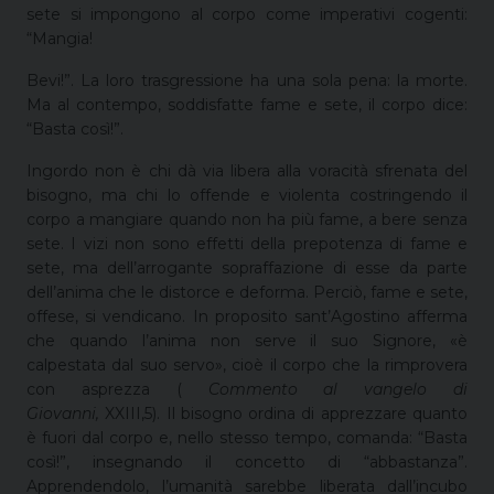
sete si impongono al corpo come imperativi cogenti:
“Mangia!
Bevi!”. La loro trasgressione ha una sola pena: la morte.
Ma al contempo, soddisfatte fame e sete, il corpo dice:
“Basta così!”.
Ingordo non è chi dà via libera alla voracità sfrenata del
bisogno, ma chi lo offende e violenta costringendo il
corpo a mangiare quando non ha più fame, a bere senza
sete. I vizi non sono effetti della prepotenza di fame e
sete, ma dell’arrogante sopraffazione di esse da parte
dell’anima che le distorce e deforma. Perciò, fame e sete,
offese, si vendicano. In proposito sant’Agostino afferma
che quando l’anima non serve il suo Signore, «è
calpestata dal suo servo», cioè il corpo che la rimprovera
con asprezza (
Commento al vangelo di
Giovanni,
XXIII,5). Il bisogno ordina di apprezzare quanto
è fuori dal corpo e, nello stesso tempo, comanda: “Basta
così!”, insegnando il concetto di “abbastanza”.
Apprendendolo, l’umanità sarebbe liberata dall’incubo