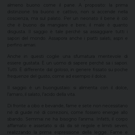
almeno buono come il pane. A proposito: la prima
distinzione tra buono e cattivo, non si accende nella
coscienza, ma sul palato. Per un neonato il bene è ciò
che è buono da mangiare e bere, il male è quanto
disgusta. Il saggio è tale perché sa assaggiare tutti i
sapori del mondo. Assapora anche i piatti salati, aspri e
perfino amari.
Anche in questi coglie una sfumatura meritevole di
essere gustata. È un uomo di sapere perché sa i sapori.
Tutti. È differente dal goloso, in genere fissato su poche
frequenze del gusto, come ad esempio il dolce.
Il saggio è un buongustaio: si alimenta con il dolce,
l’amaro, il salato, l’acido della vita.
Di fronte a cibo e bevande, fame e sete non necessitano
né di guide né di correzioni, come fossero energie allo
sbando. Semmai ne ha bisogno l’anima. Infatti, il corpo
affamato e assetato si dà da sé regole e limiti severi,
realizzando la prima espressione della legge. Fame e