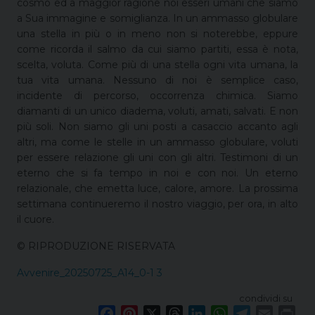
cosmo ed a maggior ragione noi esseri umani che siamo
a Sua immagine e somiglianza. In un ammasso globulare
una stella in più o in meno non si noterebbe, eppure
come ricorda il salmo da cui siamo partiti, essa è nota,
scelta, voluta. Come più di una stella ogni vita umana, la
tua vita umana. Nessuno di noi è semplice caso,
incidente di percorso, occorrenza chimica. Siamo
diamanti di un unico diadema, voluti, amati, salvati. E non
più soli. Non siamo gli uni posti a casaccio accanto agli
altri, ma come le stelle in un ammasso globulare, voluti
per essere relazione gli uni con gli altri. Testimoni di un
eterno che si fa tempo in noi e con noi. Un eterno
relazionale, che emetta luce, calore, amore. La prossima
settimana continueremo il nostro viaggio, per ora, in alto
il cuore.
© RIPRODUZIONE RISERVATA
Avvenire_20250725_A14_0-1 3
condividi su
F
P
X
T
L
W
T
E
P