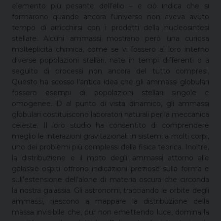
elemento più pesante dell’elio – e ciò indica che si
formarono quando ancora l’universo non aveva avuto
tempo di arricchirsi con i prodotti della nucleosintesi
stellare. Alcuni ammassi mostrano però una curiosa
molteplicità chimica, come se vi fossero al loro interno
diverse popolazioni stellari, nate in tempi differenti o a
seguito di processi non ancora del tutto compresi.
Questo ha scosso l’antica idea che gli ammassi globulari
fossero esempi di popolazioni stellari singole e
omogenee. D al punto di vista dinamico, gli ammassi
globulari costituiscono laboratori naturali per la meccanica
celeste. Il loro studio ha consentito di comprendere
meglio le interazioni gravitazionali in sistemi a molti corpi,
uno dei problemi più complessi della fisica teorica. Inoltre,
la distribuzione e il moto degli ammassi attorno alle
galassie ospiti offrono indicazioni preziose sulla forma e
sull’estensione dell’alone di materia oscura che circonda
la nostra galassia. Gli astronomi, tracciando le orbite degli
ammassi, riescono a mappare la distribuzione della
massa invisibile che, pur non emettendo luce, domina la