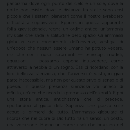
panorama dove ogni punto del cielo è un sole, dove la
notte non esiste, dove le distanze tra stelle sono così
piccole che i sistemi planetari come il nostro avrebbero
difficoltà a sopravvivere. Eppure, in questa apparente
follia gravitazionale, regna un ordine antico, un’armonia
invisibile che sfida la solitudine dello spazio. Gli ammassi
globulari sono monumenti dell’universo, vestigia di
un’epoca che nessun essere umano ha potuto vedere,
ma che con i nostri strumenti — telescopi, modelli,
equazioni — possiamo appena intravedere, come
attraverso la nebbia di un sogno. Essi ci ricordano, con la
loro bellezza silenziosa, che l’universo è vasto, in gran
parte inaccessibile, ma non per questo privo di senso o di
poesia. In questa presenza silenziosa v’è un’eco di
infinito, un’eco che ricorda la promessa dell’eternità. E poi
una storia antica, antichissima che ci precede,
riportandoci al gioco della Sapienza che guizza sulle
acque ai primordi del tutto. L’ammasso globulare ci
ricorda che nel cuore di Dio tutto ha un senso, un posto,
una vocazione. Hanno un nome i soli che bruciano nel