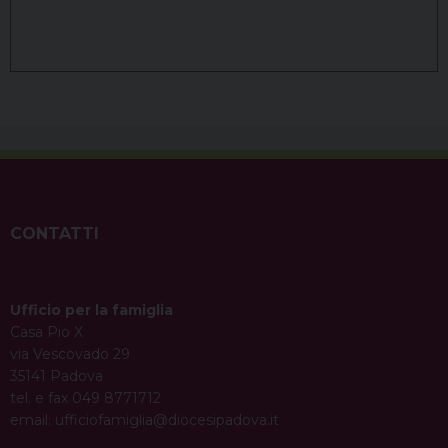
CONTATTI
Ufficio per la famiglia
Casa Pio X
via Vescovado 29
35141 Padova
tel. e fax 049 8771712
email:
ufficiofamiglia@diocesipadova.it