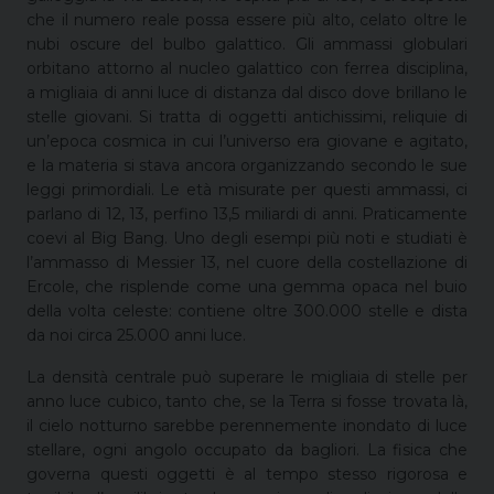
che il numero reale possa essere più alto, celato oltre le
nubi oscure del bulbo galattico. Gli ammassi globulari
orbitano attorno al nucleo galattico con ferrea disciplina,
a migliaia di anni luce di distanza dal disco dove brillano le
stelle giovani. Si tratta di oggetti antichissimi, reliquie di
un’epoca cosmica in cui l’universo era giovane e agitato,
e la materia si stava ancora organizzando secondo le sue
leggi primordiali. Le età misurate per questi ammassi, ci
parlano di 12, 13, perfino 13,5 miliardi di anni. Praticamente
coevi al Big Bang. Uno degli esempi più noti e studiati è
l’ammasso di Messier 13, nel cuore della costellazione di
Ercole, che risplende come una gemma opaca nel buio
della volta celeste: contiene oltre 300.000 stelle e dista
da noi circa 25.000 anni luce.
La densità centrale può superare le migliaia di stelle per
anno luce cubico, tanto che, se la Terra si fosse trovata là,
il cielo notturno sarebbe perennemente inondato di luce
stellare, ogni angolo occupato da bagliori. La fisica che
governa questi oggetti è al tempo stesso rigorosa e