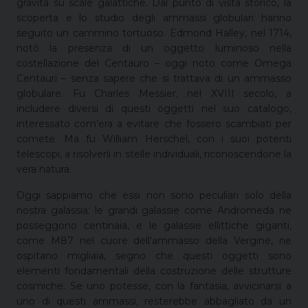
gravità su scale galattiche. Dal punto di vista storico, la
scoperta e lo studio degli ammassi globulari hanno
seguito un cammino tortuoso. Edmond Halley, nel 1714,
notò la presenza di un oggetto luminoso nella
costellazione del Centauro – oggi noto come Omega
Centauri – senza sapere che si trattava di un ammasso
globulare. Fu Charles Messier, nel XVIII secolo, a
includere diversi di questi oggetti nel suo catalogo,
interessato com’era a evitare che fossero scambiati per
comete. Ma fu William Herschel, con i suoi potenti
telescopi, a risolverli in stelle individuali, riconoscendone la
vera natura.
Oggi sappiamo che essi non sono peculiari solo della
nostra galassia: le grandi galassie come Andromeda ne
posseggono centinaia, e le galassie ellittiche giganti,
come M87 nel cuore dell’ammasso della Vergine, ne
ospitano migliaia, segno che questi oggetti sono
elementi fondamentali della costruzione delle strutture
cosmiche. Se uno potesse, con la fantasia, avvicinarsi a
uno di questi ammassi, resterebbe abbagliato da un