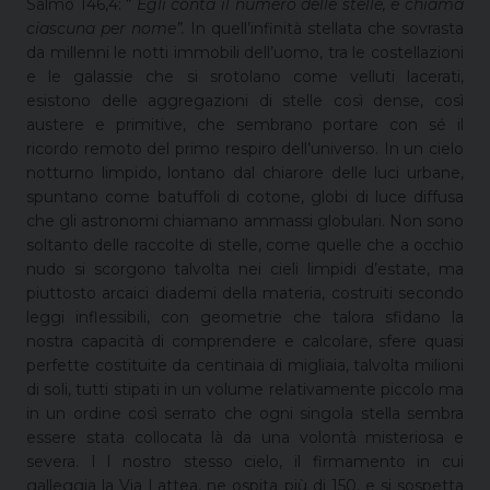
Salmo 146,4: “
Egli conta il numero delle stelle, e chiama
ciascuna per nome”.
In quell’infinità stellata che sovrasta
da millenni le notti immobili dell’uomo, tra le costellazioni
e le galassie che si srotolano come velluti lacerati,
esistono delle aggregazioni di stelle così dense, così
austere e primitive, che sembrano portare con sé il
ricordo remoto del primo respiro dell’universo. In un cielo
notturno limpido, lontano dal chiarore delle luci urbane,
spuntano come batuffoli di cotone, globi di luce diffusa
che gli astronomi chiamano ammassi globulari. Non sono
soltanto delle raccolte di stelle, come quelle che a occhio
nudo si scorgono talvolta nei cieli limpidi d’estate, ma
piuttosto arcaici diademi della materia, costruiti secondo
leggi inflessibili, con geometrie che talora sfidano la
nostra capacità di comprendere e calcolare, sfere quasi
perfette costituite da centinaia di migliaia, talvolta milioni
di soli, tutti stipati in un volume relativamente piccolo ma
in un ordine così serrato che ogni singola stella sembra
essere stata collocata là da una volontà misteriosa e
severa. I l nostro stesso cielo, il firmamento in cui
galleggia la Via Lattea, ne ospita più di 150, e si sospetta