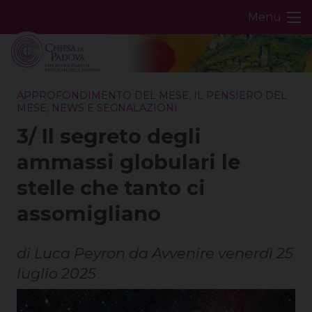
Skip
Menu
to
content
APPROFONDIMENTO DEL MESE
,
IL PENSIERO DEL
MESE
,
NEWS E SEGNALAZIONI
3/ Il segreto degli
ammassi globulari le
stelle che tanto ci
assomigliano
di Luca Peyron da Avvenire venerdì 25
luglio 2025