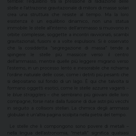
terribile: l’equilibrio tra la pressione di radiazione delle
stelle e l’attrazione gravitazionale di milioni di masse solari
crea una struttura che resiste al tempo. Ma la loro
esistenza è un equilibrio dinamico, non una statua
immobile: le stelle all’interno dell’ammasso si muovono in
orbite complesse, soggette a incontri ravvicinati, scambi
gravitazionali, fusioni e a volte espulsioni. Si è osservato
che la cosiddetta “segregazione di massa” tende a
spingere le stelle più massicce verso il centro
dell’ammasso, mentre quelle più leggere migrano verso
l’esterno, in un processo lento e inesorabile che richiama
l’ordine naturale delle cose, come i detriti più pesanti che
si depositano sul fondo di un lago. È qui che talvolta si
formano oggetti esotici, come le stelle azzurre vaganti –
le
blue stragglers
– che sembrano più giovani delle loro
compagne, forse nate dalla fusione di due astri più vecchi
in seguito a collisioni stellari. La chimica degli ammassi
globulari è un’altra pagina scolpita nella pietra del tempo.
Le stelle che li compongono sono povere di metalli –
nella lingua dell’astronomia, “metalli” significa qualsiasi